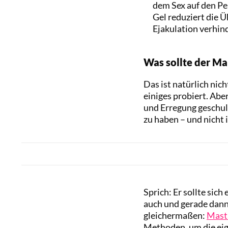
dem Sex auf den Pe
Gel reduziert die Ü
Ejakulation verhin
Was sollte der Ma
Das ist natürlich nic
einiges probiert. Abe
und Erregung geschuld
zu haben – und nicht 
Sprich: Er sollte sich
auch und gerade dann,
gleichermaßen:
Mast
Methoden, um die eig