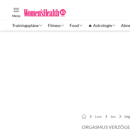
Menü
Trainingspläne
Fitness
Food
🔥 Astrologie
Abn
Love
Sex
Org
ORGASMUS VERZÖG