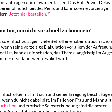
nis auftragen und einwirken lassen. Das Bull Power Delay
berempfindlichkeit des Penis und kann so eine vorzeitige
dern.
Jetzt hier bestellen.
nn tun, um nicht so schnell zu kommen?
ht so einfach zu sagen, viele Betroffene haben da auch scho
r wenn seine vorzeitige Ejakulation vor allem der Aufregun
et ist, kann es nie schaden, das Thema langfristig im Auge
immer erst dann, wenn es akut wird.
 einfach öfter mal mit sich und seiner Erregung beschäftigen
 wenn du nicht dabei bist. Im Falle von Frau und Mann gilt
urbation
und erotische Selbsterkundung sind die besten
ene Sexualität kennen und lenken zu lernen.