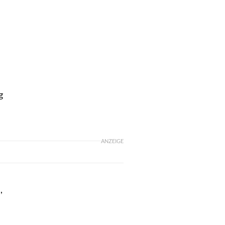
n
g
ANZEIGE
,