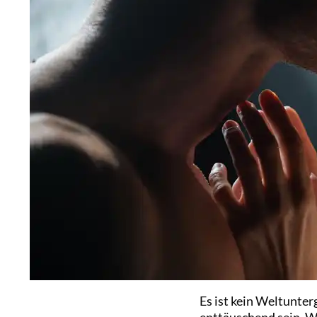
Es ist kein Weltunte
enttäuschend sein. We