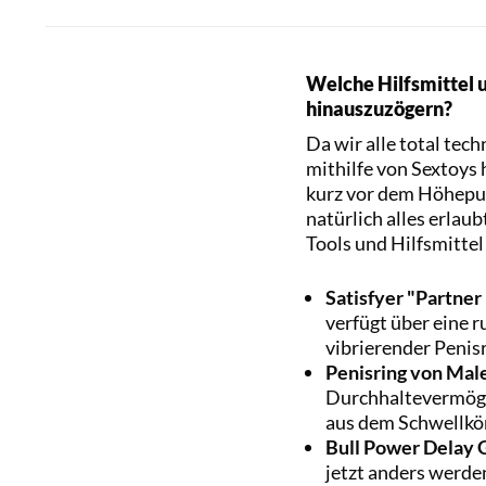
Welche Hilfsmittel 
hinauszuzögern?
Da wir alle total tec
mithilfe von Sextoys
kurz vor dem Höhepunk
natürlich alles erlau
Tools und Hilfsmittel
Satisfyer "Partner
verfügt über eine r
vibrierender Penis
Penisring von Mal
Durchhaltevermögen
aus dem Schwellkör
Bull Power Delay 
jetzt anders werde