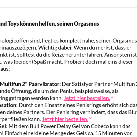
und Toys können helfen, seinen Orgasmus
hnologieoffen sind, liegt es komplett nahe, seinen Orgasmus
 hinauszuzögern. Wichtig dabei: Wenn du merkst, dass er
t ist, solltest du die Reize herunterfahren. Ansonsten ist
bt, was (beiden) Spaß macht. Probiert doch mal eins dieser
 aus:
 Multifun 2" Paarvibrator:
Der Satisfyer Partner Multifun 
unde Öffnung, die um den Penis, beispielsweise, als
ring getragen werden kann.
Jetzt hier bestellen.
esation
: Durch den Einsatz eines Penisrings erhöht sich da
 deines Partners. Der Penisring verhindert, dass das Blu
per fließen kann.
Jetzt hier bestellen.
Gel:
Mit dem Bull Power Delay Gel von Cobeco kann das
n! Einfach eine kleine Menge des Gels ca. 15 Minuten vor