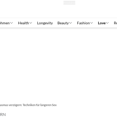
Abo
Hefte
Produkte
ehmen
Health
Longevity
Beauty
Fashion
Love
R
asmus verzögern: Techniken für längeren Sex
ERN