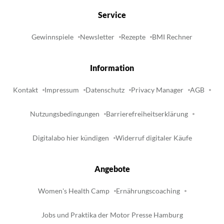
Service
Gewinnspiele
Newsletter
Rezepte
BMI Rechner
Information
Kontakt
Impressum
Datenschutz
Privacy Manager
AGB
Nutzungsbedingungen
Barrierefreiheitserklärung
Digitalabo hier kündigen
Widerruf digitaler Käufe
Angebote
Women's Health Camp
Ernährungscoaching
Jobs und Praktika der Motor Presse Hamburg