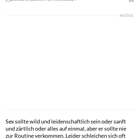
Foto: LightField Studios / Shutterstock.com
ANZEIGE
Sex sollte wild und leidenschaftlich sein oder sanft
und zärtlich oder alles auf einmal, aber er sollte nie
zur Routine verkommen. Leider schleichen sich oft