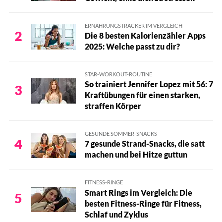
ERNÄHRUNGSTRACKER IM VERGLEICH
2
Die 8 besten Kalorienzähler Apps
2025: Welche passt zu dir?
STAR-WORKOUT-ROUTINE
So trainiert Jennifer Lopez mit 56: 7
3
Kraftübungen für einen starken,
straffen Körper
GESUNDE SOMMER-SNACKS
4
7 gesunde Strand-Snacks, die satt
machen und bei Hitze guttun
FITNESS-RINGE
Smart Rings im Vergleich: Die
5
besten Fitness-Ringe für Fitness,
Schlaf und Zyklus