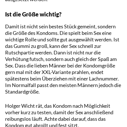
Ist die Größe wichtig?
Damit ist nicht sein bestes Stück gemeint, sondern
die Größe des Kondoms. Die spielt beim Sex eine
wichtige Rolle und sollte gut ausgewählt werden. Ist
das Gummi zu groß, kann der Sex schnell zur
Rutschpartie werden. Dann ist nicht nur die
Verhütung futsch, sondern auch gleich der Spaß am
Sex. Dass die lieben Männer bei der Kondomgröße
gern mal mit der XXL-Variante prahlen, endet
spätestens beim Überziehen mit einer Lachnummer.
Im Normalfall passt den meisten Männern jedoch die
Standardgröße.
Holger Wicht rät, das Kondom nach Möglichkeit
vorher kurz zu testen, damit der Sex anschließend
reibungslos läuft. Achte dabei darauf, dass das
Kondom gut abrollt und fest sitzt.