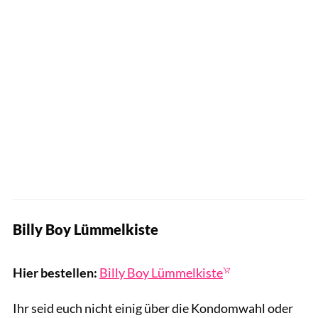
Billy Boy Lümmelkiste
Hersteller
Hier bestellen:
Billy Boy Lümmelkiste
Ihr seid euch nicht einig über die Kondomwahl oder