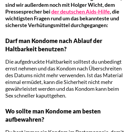
sind wir außerdem noch mit Holger Wicht, dem
Pressesprecher bei
der deutschen Aids-Hilfe
, die
wichtigsten Fragen rund um das bekannteste und
sicherste Verhütungsmittel durchgegangen:
Darf man Kondome nach Ablauf der
Haltbarkeit benutzen?
Die aufgedruckte Haltbarkeit solltest du unbedingt
ernst nehmen und das Kondom nach Überschreiten
des Datums nicht mehr verwenden. Ist das Material
einmal ermüdet, kann die Sicherheit nicht mehr
gewährleistet werden und das Kondom kann beim
Sex schneller kaputtgehen.
Wo sollte man Kondome am besten
aufbewahren?
Du hast immer ein Kondom im Portemonnaie, damit