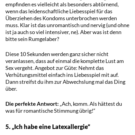
empfinden es vielleicht als besonders abtörnend,
wenn das leidenschaftliche Liebesspiel für das
Überziehen des Kondoms unterbrochen werden
muss. Klar ist das unromantisch und nervig (und ohne
ist ja auch so viel intensiver, ne). Aber was ist denn
bitte sein Rumgelaber?
Diese 10 Sekunden werden ganz sicher nicht
veranlassen, dass auf einmal die komplette Lust am
Sex vergeht. Angebot zur Güte: Nehmt das
Verhütungsmittel einfach ins Liebesspiel mit auf.
Dann streifst du ihm zur Abwechslung mal das Ding
über.
Die perfekte Antwort:
„Ach, komm. Als hättest du
was für romantische Stimmung übrig!“
5. „Ich habe eine Latexallergie“