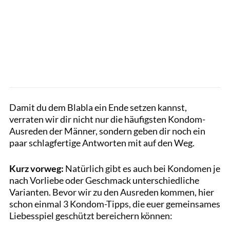
Damit du dem Blabla ein Ende setzen kannst,
verraten wir dir nicht nur die häufigsten Kondom-
Ausreden der Männer, sondern geben dir noch ein
paar schlagfertige Antworten mit auf den Weg.
Kurz vorweg:
Natürlich gibt es auch bei Kondomen je
nach Vorliebe oder Geschmack unterschiedliche
Varianten. Bevor wir zu den Ausreden kommen, hier
schon einmal 3 Kondom-Tipps, die euer gemeinsames
Liebesspiel geschützt bereichern können: