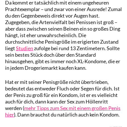
Da kommt er tatsächlich mit einem ungeheuren
Prachtexemplar – und zwar von einer Ausrede! Zumal
du den Gegenbeweis direkt vor Augen hast.
Zugegeben, die Artenvielfalt bei Penissen ist groß –
aber dass zwischen seinen Beinen ein so großes Ding
hängt, ist eher unwahrscheinlich. Die
durchschnittliche Penisgröße im erigierten Zustand
liegt
Studien
zufolge bei rund 13 Zentimetern. Sollte
sein bestes Stück doch über den Standard
hinausgehen, gibt es immer noch XL-Kondome, die er
in jedem Drogeriemarkt kaufen kann.
Hat er mit seiner Penisgröße nicht übertrieben,
bedeutet das entweder Fluch oder Segen für dich. Ist
der Penis zu groß für ein Kondom, ist er es vielleicht
auch für dich, dann kann der Sex zum Höllenritt
werden (
mehr Tipps zum Sex mit einem großen Penis
hier
). Dann brauchst du natürlich auch kein Kondom.