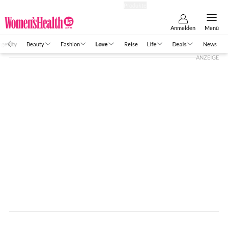
Abo
Hefte
Produkte
Anmelden
Menü
ngevity
Beauty
Fashion
Love
Reise
Life
Deals
News
ANZEIGE