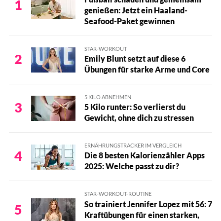
1
genießen: Jetzt ein Haaland-
Für aufregende Spielchen im Bett: Vibratissimo Play Gel all-in-
Seafood-Paket gewinnen
one
2 in 1, Massage und Gleiten von Durex
STAR-WORKOUT
2
Emily Blunt setzt auf diese 6
Besonders gleitfähig: pjur Original Silikon-Gel
Übungen für starke Arme und Core
Kokosöl als Hausmittel
5 KILO ABNEHMEN
Gleitgel bei Kinderwunsch
3
5 Kilo runter: So verlierst du
Gewicht, ohne dich zu stressen
ERNÄHRUNGSTRACKER IM VERGLEICH
4
Die 8 besten Kalorienzähler Apps
2025: Welche passt zu dir?
STAR-WORKOUT-ROUTINE
So trainiert Jennifer Lopez mit 56: 7
5
Kraftübungen für einen starken,