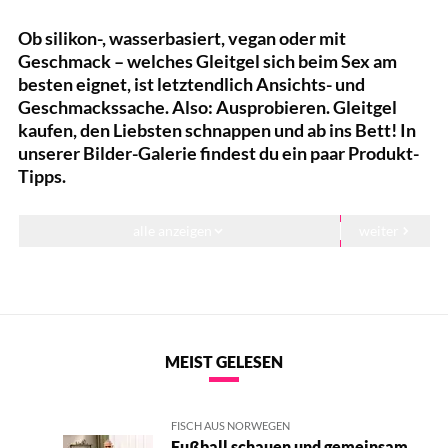
Ob silikon-, wasserbasiert, vegan oder mit
Geschmack – welches Gleitgel sich beim Sex am
besten eignet, ist letztendlich Ansichts- und
Geschmackssache. Also: Ausprobieren. Gleitgel
kaufen, den Liebsten schnappen und ab ins Bett! In
unserer Bilder-Galerie findest du ein paar Produkt-
Tipps.
alle anzeigen
weiter
Das sind die besten Gleitmittel für guten Sex
Für Experimentierfreudige: Das Probier-Set von durex
Veganes Gleitgel von Loovara
MEIST GELESEN
Extra Pflege mit Durex Naturals Extra Sensitiv Gleitgel
FISCH AUS NORWEGEN
Für Frauen mit Geschmack: Amorelie Care Gleitgel Pfirsich
Fußball schauen und gemeinsam